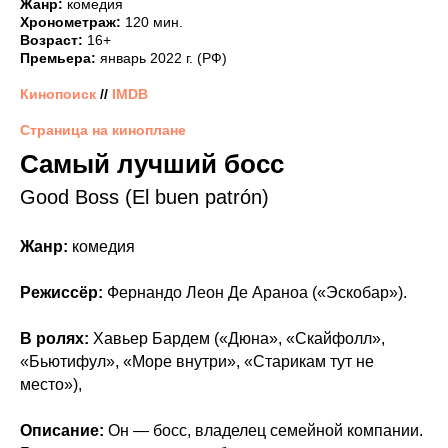
Жанр:
комедия
Хронометраж:
120 мин.
Возраст:
16+
Премьера:
январь 2022 г. (РФ)
Кинопоиск
//
IMDB
Страница на киноплане
Самый лучший босс
Good Boss (El buen patrón)
Жанр:
комедия
Режиссёр:
Фернандо Леон Де Араноа («Эскобар»).
В ролях:
Хавьер Бардем («Дюна», «Скайфолл»,
«Бьютифул», «Море внутри», «Старикам тут не
место»),
Описание:
Он — босс, владелец семейной компании.